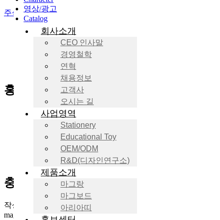
영상/광고
주식회사 마그피아
Catalog
회사소개
CEO 인사말
KOR
ENG
경영철학
연혁
채용정보
홍보센터
고객사
오시는 길
공지사항
사업영역
보도자료
Stationery
CI/BI
Educational Toy
Character
OEM/ODM
영상/광고
Catalog
R&D(디자인연구소)
제품소개
충북기업 세계로 날다
마그랑
마그보드
작성자
아리아띠
magpia_admin
홍보센터