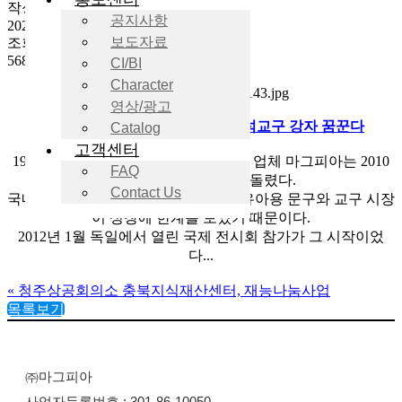
작성일
공지사항
2023-02-01 17:59
보도자료
조회
568
CI/BI
Character
영상/광고
24년 고무자석 전문가, 글로벌 자석교구 강자 꿈꾼다
Catalog
고객센터
1998년 창업한 자석 응용 문구 및 교구 업체 마그피아는 2010
FAQ
년대 들어 해외로 눈을 돌렸다.
Contact Us
국내 출산율이 내려가면서 어린이 및 유아용 문구와 교구 시장
이 성장에 한계를 보였기 때문이다.
2012년 1월 독일에서 열린 국제 전시회 참가가 그 시작이었
다...
«
청주상공회의소 충북지식재산센터, 재능나눔사업
목록보기
㈜마그피아
사업자등록번호 : 301-86-10050