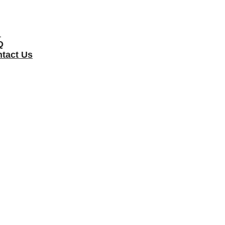
터
Q
tact Us