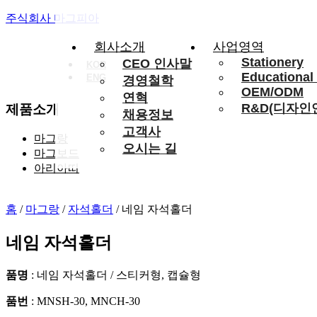
주식회사 마그피아
회사소개
사업영역
Stationery
CEO 인사말
KOR
Educational
ENG
경영철학
OEM/ODM
연혁
R&D(디자인
제품소개
채용정보
고객사
마그랑
오시는 길
마그보드
아리아띠
홈
/
마그랑
/
자석홀더
/ 네임 자석홀더
네임 자석홀더
품명
: 네임 자석홀더 / 스티커형, 캡슐형
품번
: MNSH-30, MNCH-30