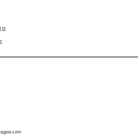
해요
요
@magpia.com