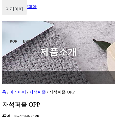
주식회사 마그피아
아리아띠
KOR
ENG
제품소개
홈
/
아리아띠
/
자석퍼즐
/ 자석퍼즐 OPP
자석퍼즐 OPP
품명
: 자석퍼즐 OPP