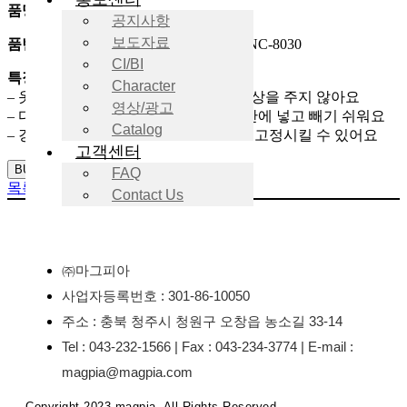
품명
: 자석명찰
공지사항
보도자료
품번
: MMNC-6030, MMNC-7030, MMNC-8030
CI/BI
특징
:
Character
– 옷핀을 사용하지 않으므로 옷감에 손상을 주지 않아요
영상/광고
– 다칠 걱정 없이 손쉽게 내지를 명찰 안에 넣고 빼기 쉬워요
Catalog
– 강력 자석이 내장되어 명찰을 단단히 고정시킬 수 있어요
고객센터
BUY NOW
FAQ
목록
Contact Us
㈜마그피아
사업자등록번호 : 301-86-10050
주소 : 충북 청주시 청원구 오창읍 농소길 33-14
Tel : 043-232-1566 | Fax : 043-234-3774 | E-mail :
magpia@magpia.com
Copyright 2023 magpia. All Rights Reserved.