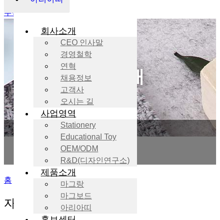
주식회사 마그피아
회사소개
CEO 인사말
KOR
ENG
경영철학
연혁
제품소개
채용정보
고객사
오시는 길
사업영역
마그랑
Stationery
Educational Toy
마그보드
OEM/ODM
아리아띠
R&D(디자인연구소)
제품소개
홈
/
마그랑
/
사무용품
/ 자석명찰
마그랑
마그보드
자석명찰
아리아띠
홍보센터