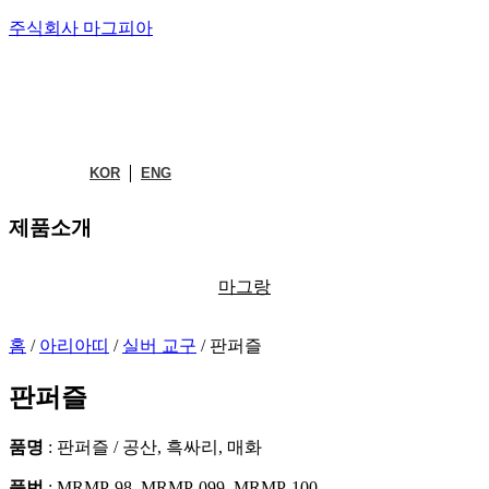
주식회사 마그피아
KOR
ENG
제품소개
마그랑
홈
/
아리아띠
/
실버 교구
/ 판퍼즐
판퍼즐
품명
: 판퍼즐 / 공산, 흑싸리, 매화
품번
: MRMP-98, MRMP-099, MRMP-100