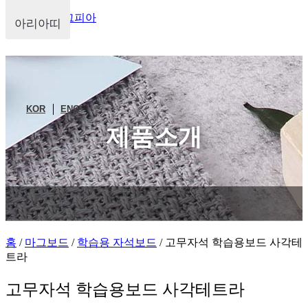
주식회사 마그피아
아리아띠
KOR
ENG
제품소개
홈
/
마그보드
/
학습용 자석보드
/ 고무자석 학습용보드 사각테
트라
고무자석 학습용보드 사각테트라