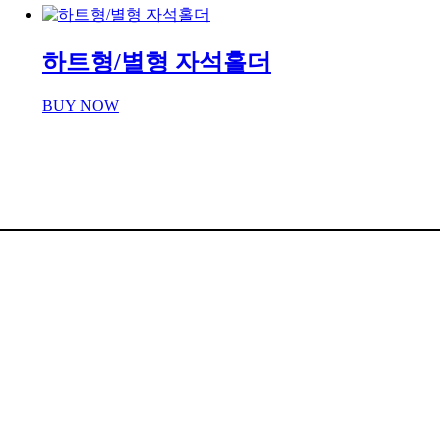
하트형/별형 자석홀더
BUY NOW