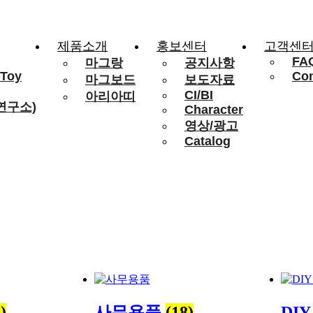
제품소개
홍보센터
고객센
FA
마그랑
공지사항
 Toy
Con
마그보드
보도자료
CI/BI
아리아띠
연구소)
Character
영상/광고
Catalog
)
사무용품
(18)
DI