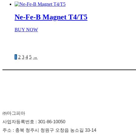
Ne-Fe-B Magnet T4/T5
BUY NOW
1
2
3
4
5
→
㈜마그피아
사업자등록번호 : 301-86-10050
주소 : 충북 청주시 청원구 오창읍 농소길 33-14