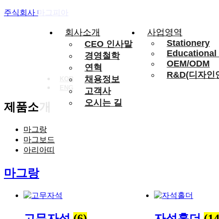
주식회사 마그피아
회사소개
사업영역
Stationery
CEO 인사말
Educational
경영철학
OEM/ODM
연혁
R&D(디자인
채용정보
KOR
ENG
고객사
오시는 길
제품소개
마그랑
마그보드
아리아띠
마그랑
고무자석
(6)
자석홀더
(14