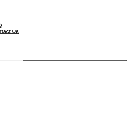
터
Q
tact Us