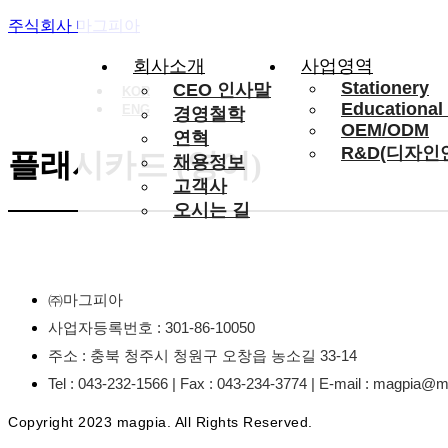
주식회사 마그피아
회사소개
사업영역
Stationery
CEO 인사말
KOR
Educational
ENG
경영철학
OEM/ODM
연혁
R&D(디자인
플래시카드 (영어)
채용정보
고객사
오시는 길
㈜마그피아
사업자등록번호 : 301-86-10050
주소 : 충북 청주시 청원구 오창읍 농소길 33-14
Tel : 043-232-1566 | Fax : 043-234-3774 | E-mail : magpia
Copyright 2023 magpia. All Rights Reserved.